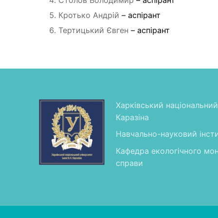
Столов Володимир
– аспірант
Кротько Андрій
– аспірант
Тертицький Євген
– аспірант
Харківський національний 
Каразіна
Навчально-науковий інсти
Кафедра екологічного мон
справи