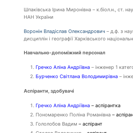
Шпаківська Ірина Миронівна – к.біол.н., ст. на
НАН України
Воронін Владіслав Олександрович
– д.ф. з на
дисциплін і географії Харківського національ
Навчально-допоміжний персонал
Гречко Аліна Андріївна
– інженер 1 катего
Бурченко Світлана Володимирівна
– інже
Аспіранти, здобувачі
Гречко Аліна Андріївна
– аспірантка
Пономаренко Поліна Романівна
– аспіра
Гололобов Вадим
– аспірант