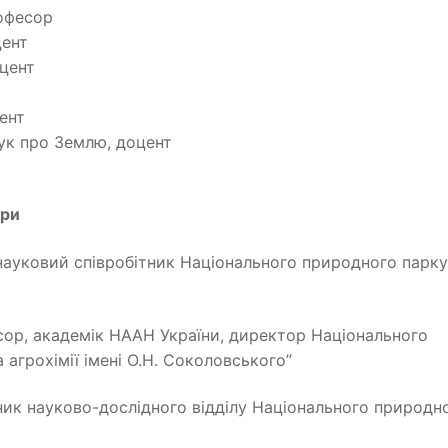
рофесор
цент
оцент
цент
аук про Землю, доцент
ори
, науковий співробітник Національного природного парк
фесор, академік НААН України, директор Національного
 агрохімії імені О.Н. Соколовського”
льник науково-дослідного відділу Національного природн