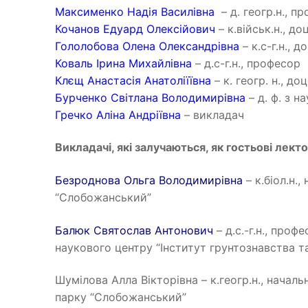
Максименко Надія Василівна
– д. геогр.н., п
Кочанов Едуард Олексійович
– к.військ.н., до
Гололобова Олена Олександрівна
– к.с-г.н., д
Коваль Ірина Михайлівна
– д.с-г.н., професор
Клєщ Анастасія Анатоліїївна
– к. геогр. н., до
Бурченко Світлана Володимирівна
– д. ф. з н
Гречко Аліна Андріївна
– викладач
Викладачі, які залучаються, як гостьові лект
Безроднова Ольга Володимирівна
– к.біол.н.
“Слобожанський”
Балюк Святослав Антонович
– д.с.-г.н., про
наукового центру “Інститут грунтознавства та
Шумілова Алла Вікторівна – к.геогр.н., нача
парку “Слобожанський”