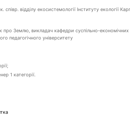
ук. співр. відділу екосистемології Інституту екології Кар
ук про Землю, викладач кафедри суспільно-економічних
ного педагогічного університету
рії;
нер 1 категорії.
нтка