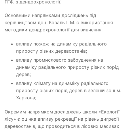
ГГФ, з дендрохронології.
Основними напрямками досліджень під
керівництвом доц. Коваль І. М. є використання
методики дендрохронології для вивчення:
впливу пожеж на динаміку радіального
приросту різних деревостанів;
впливу промислового забруднення на
динаміку радіального приросту різних порід
дерев;
впливу клімату на динаміку радіального
приросту різних порід дерев в зеленій зоні м.
Харкова;
Окремим напрямком досліджень школи «Екології
лісу» є оцінка впливу рекреації на рівень дигресії
деревостанів, що проводиться в лісових масивах