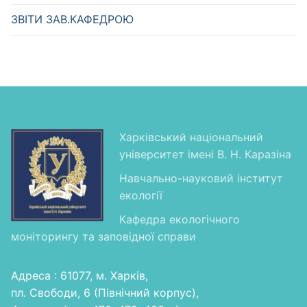
ЗВІТИ ЗАВ.КАФЕДРОЮ
Харківський національний
університет імені В. Н. Каразіна
Навчально-науковий інститут
екології
Кафедра екологічного
моніторингу та заповідної справи
Адреса : 61077, м. Харків,
пл. Свободи, 6 (Північний корпус),