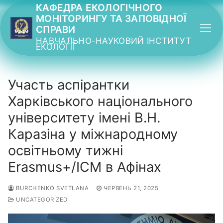
Перейти
КАФЕДРА ЕКОЛОГІЧНОГО
МОНІТОРИНГУ ТА ЗАПОВІДНОЇ
до
СПРАВИ
вмісту
НАВЧАЛЬНО-НАУКОВИЙ ІНСТИТУТ
ЕКОЛОГІЇ
Участь аспірантки
Харківського національного
університету імені В.Н.
Каразіна у міжнародному
освітньому тижні
Erasmus+/ICM в Афінах
BURCHENKO SVETLANA
ЧЕРВЕНЬ 21, 2025
UNCATEGORIZED