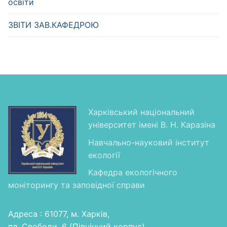
освіти
ЗВІТИ ЗАВ.КАФЕДРОЮ
Харківський національний
університет імені В. Н. Каразіна
Навчально-науковий інститут
екології
Кафедра екологічного
моніторингу та заповідної справи
Адреса : 61077, м. Харків,
пл. Свободи, 6 (Північний корпус),