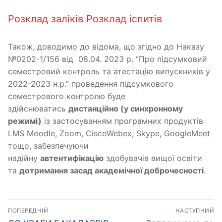
Розклад заліків
Розклад іспитів
Також, доводимо до відома, що згідно до Наказу
№0202-1/156 від 08.04. 2023 р. “Про підсумковий
семестровий контроль та атестацію випускників у
2022-2023 н.р.” проведення підсумкового
семестрового контролю буде
здійснюватись
дистанційно (у синхронному
режимі)
із застосуванням програмних продуктів
LMS Moodle, Zoom, CiscoWebex, Skype, GoogleMeet
тощо, забезпечуючи
надійну
автентифікацію
здобувачів вищої освіти
та
дотримання засад академічної доброчесності
.
Навігація
ПОПЕРЕДНІЙ
НАСТУПНИЙ