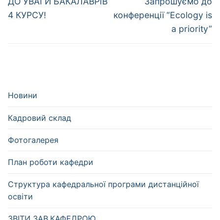
записів
Попередній
Наступний
ДО УВАГИ БАКАЛАВРІВ
Запрошуємо до
запис:
запис:
4 КУРСУ!
конференції “Ecology is
a priority”
Новини
Кадровий склад
Фотогалерея
План роботи кафедри
Структура кафедральної програми дистанційної
освіти
ЗВІТИ ЗАВ.КАФЕДРОЮ