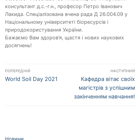
консультант д.с.-г.н., професор Петро Іванович
Лакида. Cпеціалізована вчена рада Д 26.004.09 у
Національному університеті біоресурсів і
природокористування України.
Бажаємо Вам здоров’я, щастя і нових наукових
досягнень!
Навігація
ПОПЕРЕДНІЙ
НАСТУПНИЙ
записів
Попередній
Наступний
World Soil Day 2021
Кафедра вітає своїх
запис:
запис:
магістрів з успішним
закінченням навчання!
Новини