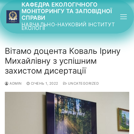
Перейти
КАФЕДРА ЕКОЛОГІЧНОГО
МОНІТОРИНГУ ТА ЗАПОВІДНОЇ
до
СПРАВИ
вмісту
НАВЧАЛЬНО-НАУКОВИЙ ІНСТИТУТ
ЕКОЛОГІЇ
Вітамо доцента Коваль Ірину
Михайлівну з успішним
захистом дисертації
ADMIN
СІЧЕНЬ 1, 2022
UNCATEGORIZED