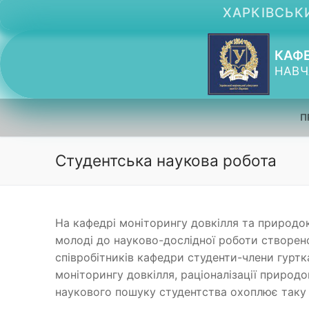
Перейти
ХАРКІВСЬКИ
до
вмісту
КАФЕ
НАВЧ
П
Студентська наукова робота
На кафедрі моніторингу довкілля та природо
молоді до науково-дослідної роботи створен
співробітників кафедри студенти-члени гуртка
моніторингу довкілля, раціоналізації природ
наукового пошуку студентства охоплює таку