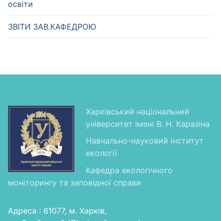
освіти
ЗВІТИ ЗАВ.КАФЕДРОЮ
Харківський національний
університет імені В. Н. Каразіна
Навчально-науковий інститут
екології
Кафедра екологічного
моніторингу та заповідної справи
Адреса : 61077, м. Харків,