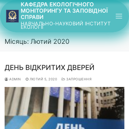
Перейти
КАФЕДРА ЕКОЛОГІЧНОГО
МОНІТОРИНГУ ТА ЗАПОВІДНОЇ
до
СПРАВИ
вмісту
НАВЧАЛЬНО-НАУКОВИЙ ІНСТИТУТ
ЕКОЛОГІЇ
Місяць: Лютий 2020
ДЕНЬ ВІДКРИТИХ ДВЕРЕЙ
ADMIN
ЛЮТИЙ 5, 2020
ЗАПРОШЕННЯ