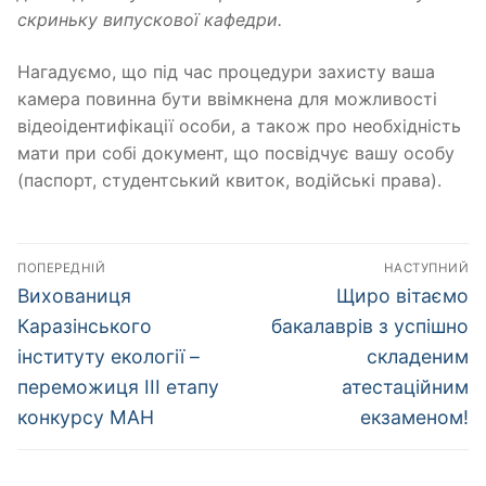
скриньку випускової кафедри.
Нагадуємо, що під час процедури захисту ваша
камера повинна бути ввімкнена для можливості
відеоідентифікації особи, а також про необхідність
мати при собі документ, що посвідчує вашу особу
(паспорт, студентський квиток, водійські права).
Навігація
ПОПЕРЕДНІЙ
НАСТУПНИЙ
записів
Попередній
Наступний
Вихованиця
Щиро вітаємо
запис:
запис:
Каразінського
бакалаврів з успішно
інституту екології –
складеним
переможиця ІІІ етапу
атестаційним
конкурсу МАН
екзаменом!