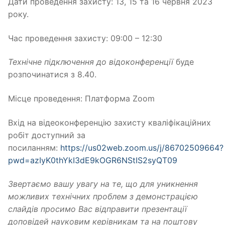
Дати проведення захисту: 13, 15 та 16 червня 2023
року.
Час проведення захисту: 09:00 – 12:30
Технічне підключення до відоконференції
буде
розпочинатися з 8.40.
Місце проведення: Платформа Zoom
Вхід на відеоконференцію захисту кваліфікаційних
робіт доступний за
посиланням:
https://us02web.zoom.us/j/86702509664?
pwd=azIyK0thYkI3dE9kOGR6NStIS2syQT09
Звертаємо вашу увагу на те, що для уникнення
можливих технічних проблем з демонстрацією
слайдів просимо Вас відправити презентації
доповідей науковим керівникам та на поштову