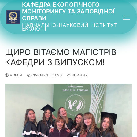
Перейти
КАФЕДРА ЕКОЛОГІЧНОГО
МОНІТОРИНГУ ТА ЗАПОВІДНОЇ
до
СПРАВИ
вмісту
НАВЧАЛЬНО-НАУКОВИЙ ІНСТИТУТ
ЕКОЛОГІЇ
ЩИРО ВІТАЄМО МАГІСТРІВ
КАФЕДРИ З ВИПУСКОМ!
ADMIN
СІЧЕНЬ 15, 2020
ВІТАННЯ